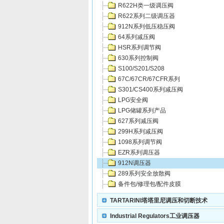
R622H类一级调压阀
R622系列二级调压器
912N系列低压稳压阀
64系列减压阀
HSR系列调节阀
630系列控制阀
S100/S201/S208
67C/67CR/67CFR系列
S301/CS400系列减压阀
LPG安全阀
LPG储罐系列产品
627系列减压阀
299H系列减压阀
1098系列调节阀
EZR系列调压器
912N调压器
289系列安全放散阀
备件包/修理包/配件皮膜
TARTARINI塔塔里尼调压和切断技术
Industrial Regulators工业调压器