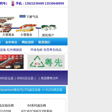
微信同号）
手机：13823239409 13530648959
质
合作单位
网站说明
联系我们
设备-红外燃烧器
环保包材-东莞粤先纸品
DVC2000定位器
|
3582i定位器
|
|
美国费希尔R622H-DGJ调压器
|
调压器备件包
 Equipment液化气LPG减压设备
>>
912N调压器
列低压稳压阀
64系列减压阀
01/S208
67C/67CR/67CFR系列