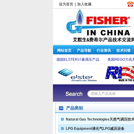
设为首页
|
加入收藏
网站首页
产品导航
行业资讯
技术问答
德国ELSTER计量调压产品
美国REGO力高
阀
|
627-496减压阀
|
627-576调压器
|
R622-DFF减压阀
|
63EG泄压阀
|
98H放 散
产品类别
Natural Gas Technologies天然气调压技
LPG Equipment液化气LPG减压设备