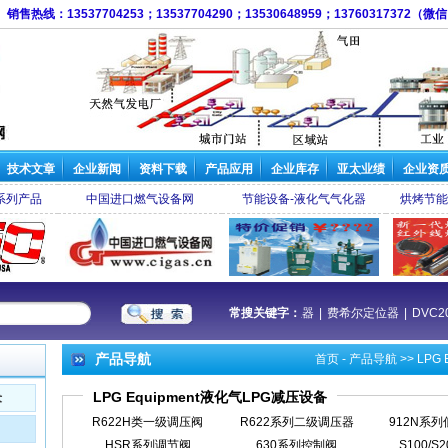
销售热线：13537704253；13537704290；13530648959；13760317372（
技术文章
企业新闻
资料下载
产品应用
企业库存
亚太业绩
企业资
系列产品
中国进口燃气设备网
节能设备-液化气气化器
烘烤节能
阀
|
Y690A调压器
|
1301F减压阀
|
95H减压阀
常搜关键字：
|
DVC6200定位器
|
费希尔定位器
|
产品导航
首页
-
产品导航
>>
LPG
LPG Equipment液化气LPG减压设备
术
R622H类一级调压阀
R622系列二级调压器
912N系
HSR系列调节阀
630系列控制阀
S100/S2