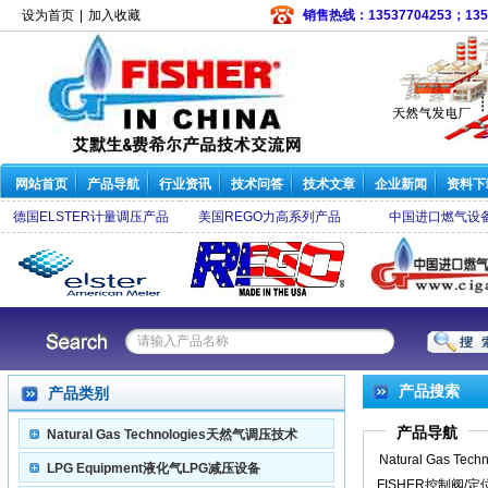
设为首页
|
加入收藏
销售热线：13537704253；135
网站首页
产品导航
行业资讯
技术问答
技术文章
企业新闻
资料下
德国ELSTER计量调压产品
美国REGO力高系列产品
中国进口燃气设
622-DFF减压阀
|
63EG泄压阀
|
98H放 散阀
|
Y690A调压器
|
1301F减压阀
|
95H
产品搜索
产品类别
产品导航
Natural Gas Technologies天然气调压技术
Natural Gas Techn
LPG Equipment液化气LPG减压设备
FISHER控制阀/定
天然气调压