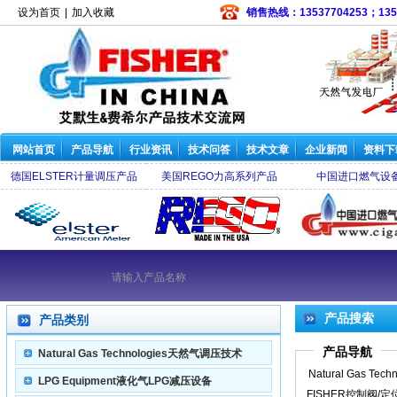
设为首页
|
加入收藏
销售热线：13537704253；135
网站首页
产品导航
行业资讯
技术问答
技术文章
企业新闻
资料下
德国ELSTER计量调压产品
美国REGO力高系列产品
中国进口燃气设
常开电磁阀
|
EZR减压阀
|
S301SMC燃气调压器
|
减压阀
|
CS400减压阀
|
S201
产品搜索
产品类别
产品导航
Natural Gas Technologies天然气调压技术
Natural Gas Techn
LPG Equipment液化气LPG减压设备
FISHER控制阀/定
天然气调压